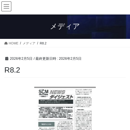
コ
ナ
ン
ビ
テ
ゲ
ン
ー
メディア
ツ
シ
へ
ョ
ス
ン
HOME
メディア
R8.2
キ
に
ッ
移
プ
動
2026年2月5日
/ 最終更新日時 :
2026年2月5日
R8.2