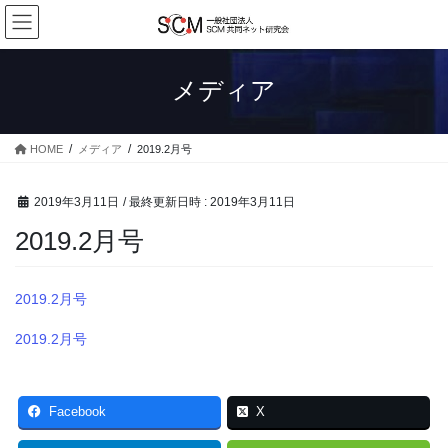
コ
ナ
ン
ビ
テ
ゲ
ン
ー
メディア
ツ
シ
へ
ョ
ス
ン
HOME
メディア
2019.2月号
キ
に
ッ
移
プ
動
2019年3月11日
/ 最終更新日時 :
2019年3月11日
2019.2月号
2019.2月号
2019.2月号
Facebook
X