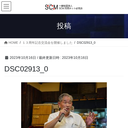
コ
ナ
ン
ビ
テ
ゲ
ン
ー
投稿
ツ
シ
へ
ョ
ス
ン
HOME
１３周年記念交流会を開催しました
DSC02913_0
キ
に
ッ
移
プ
動
2023年10月16日
/ 最終更新日時 :
2023年10月16日
DSC02913_0