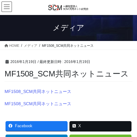
コ
ナ
ン
ビ
テ
ゲ
ン
ー
メディア
ツ
シ
へ
ョ
ス
ン
HOME
メディア
MF1508_SCM共同ネットニュース
キ
に
ッ
移
プ
動
2016年1月19日
/ 最終更新日時 :
2016年1月19日
MF1508_SCM共同ネットニュース
MF1508_SCM共同ネットニュース
MF1508_SCM共同ネットニュース
Facebook
X