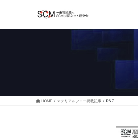
コ
ナ
ン
ビ
テ
ゲ
ン
ー
ツ
シ
へ
ョ
ス
ン
キ
に
ッ
移
プ
動
HOME
マテリアルフロー掲載記事
R6.7