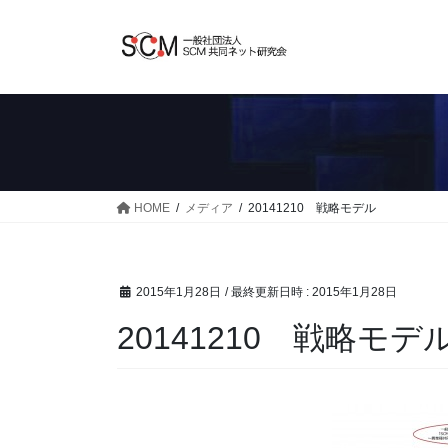
コ
ナ
ン
ビ
テ
ゲ
ン
ー
ツ
シ
へ
ョ
ス
ン
キ
に
ッ
移
HOME
メディア
20141210 戦略モデル
プ
動
2015年1月28日
/ 最終更新日時 :
2015年1月28日
20141210 戦略モデ