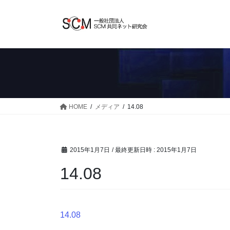
コ
ナ
ン
ビ
テ
ゲ
ン
ー
ツ
シ
へ
ョ
ス
ン
キ
に
ッ
移
HOME
メディア
14.08
プ
動
2015年1月7日
/ 最終更新日時 :
2015年1月7日
14.08
14.08