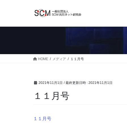
コ
ナ
ン
ビ
テ
ゲ
ン
ー
ツ
シ
へ
ョ
ス
ン
キ
に
ッ
移
HOME
メディア
１１月号
プ
動
2021年11月1日
/ 最終更新日時 :
2021年11月1日
１１月号
１１月号